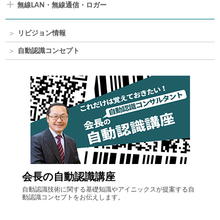
無線LAN・無線通信・ロガー
リビジョン情報
自動認識コンセプト
会長の自動認識講座
ラ
、これ
自動認識技術に関する基礎知識やアイニックスが提案する自
ご購入
な物流
動認識コンセプトをお伝えします。
発行い
t