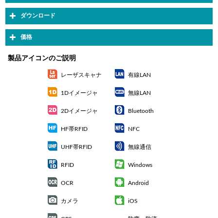
ダウンロード
価格
製品アイコンのご説明
レーザスキャナ
有線LAN
1Dイメージャ
無線LAN
2Dイメージャ
Bluetooth
HF帯RFID
NFC
UHF帯RFID
無線通信
RFID
Windows
OCR
Android
カメラ
iOS