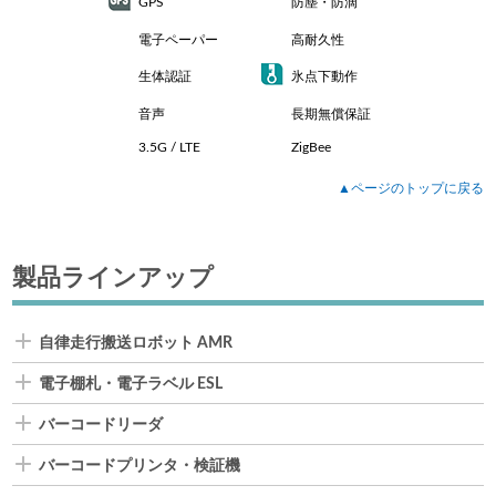
GPS
防塵・防滴
電子ペーパー
高耐久性
生体認証
氷点下動作
音声
長期無償保証
3.5G / LTE
ZigBee
▲ページのトップに戻る
製品ラインアップ
自律走行搬送ロボット AMR
電子棚札・電子ラベル ESL
バーコードリーダ
バーコードプリンタ・検証機