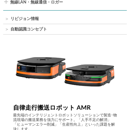
無線LAN・無線通信・ロガー
リビジョン情報
自動認識コンセプト
Comp
自律走行搬送ロボット AMR
ト上で
アイニ
最先端のインテリジェントロボットソリューションで製造･物
らのビ
流現場の搬送業務を強力にサポート。「人手不足の解消」
システ
「ヒューマンエラー削減」「生産性向上」といった課題を解
Logist
決します。