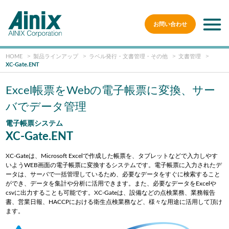
お問い合わせ
HOME
製品ラインアップ
ラベル発行・文書管理・その他
文書管理
XC-Gate.ENT
Excel帳票をWebの電子帳票に変換、サー
バでデータ管理
電子帳票システム
XC-Gate.ENT
XC-Gateは、Microsoft Excelで作成した帳票を、タブレットなどで入力しやす
いようWEB画面の電子帳票に変換するシステムです。電子帳票に入力されたデ
ータは、サーバで一括管理しているため、必要なデータをすぐに検索すること
ができ、データを集計や分析に活用できます。また、必要なデータをExcelや
csvに出力することも可能です。XC-Gateは、設備などの点検業務、業務報告
書、営業日報、HACCPにおける衛生点検業務など、様々な用途に活用して頂け
ます。