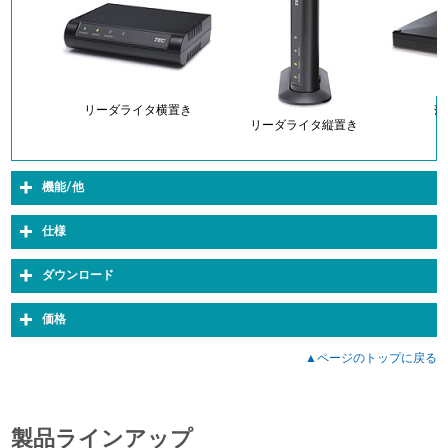
リーダライタ横置き
薄
リーダライタ縦置き
機能/他
仕様
ダウンロード
価格
▲ページのトップに戻る
製品ラインアップ