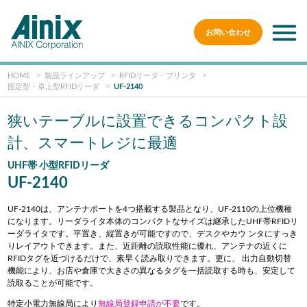
お問い合わせ
HOME
製品ラインアップ
RFIDリーダ・プリンタ
固定型・卓上型RFIDリーダ
UF-2140
狭いテーブルに設置できるコンパクト設
計、スマートレジに最適
UHF帯 小型RFIDリーダ
UF-2140
UF-2140は、アンテナポートを4つ搭載する製品となり、UF-2110の上位機種
になります。リーダライタ本体のコンパクトなサイズは継承したUHF帯RFIDリ
ーダライタです。平置き、縦置きが可能ですので、デスクやカウ ンタにすっき
りレイアウトできます。また、近距離の読取性能に優れ、アンテナの近くに
RFIDタグを近づけるだけで、素早く読み取りできます。更に、 出力自動切替
機能により、お店や倉庫で大きさの異なるタグを一括読取する時も、安定して
読取ることが可能です。
特定小電力無線局により
無線局登録申請が不要
です。