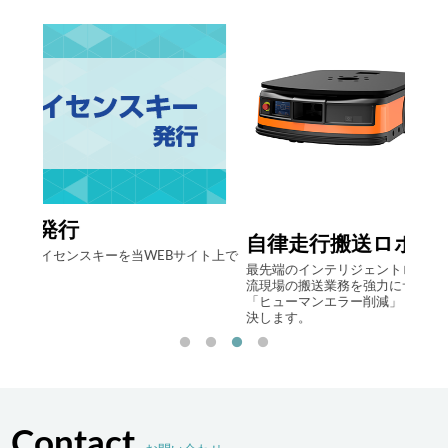
Com
自律走行搬送ロボット AMR
イト上で
アイ
最先端のインテリジェントロボットソリューションで製造･物
らの
流現場の搬送業務を強力にサポート。「人手不足の解消」
システ
「ヒューマンエラー削減」「生産性向上」といった課題を解
Logis
決します。
Contact