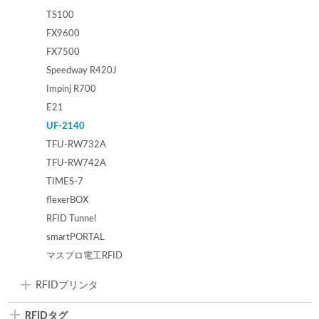
TS100
FX9600
FX7500
Speedway R420J
Impinj R700
E21
UF-2140
TFU-RW732A
TFU-RW742A
TIMES-7
flexerBOX
RFID Tunnel
smartPORTAL
マスプロ電工RFID
RFIDプリンタ
RFIDタグ