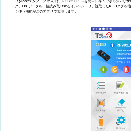
TagAccess (タグアクセス) は、RFIDデバイスを簡単に導入できる強
グ、EPCデータを一括読み取りするインベントリ、読取ったRFIDタグを
く使う機能がこのアプリで実現します。