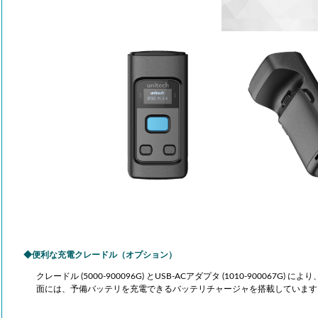
律走行搬送ロボット AMR
Compact Logist
端のインテリジェントロボットソリューシ
アイニックスが考える物
で製造･物流現場の搬送業務を強力にサポ
姿とは、これらのビジネ
。「人手不足の解消」「ヒューマンエラー
張・縮小・移動が可能な
」「生産性向上」といった課題を解決しま
を実現するためのコンセプ
Logistics Solutionです。
便利な充電クレードル（オプション）
クレードル (5000-900096G) とUSB-ACアダプタ (1010-9000
面には、予備バッテリを充電できるバッテリチャージャを搭載しています