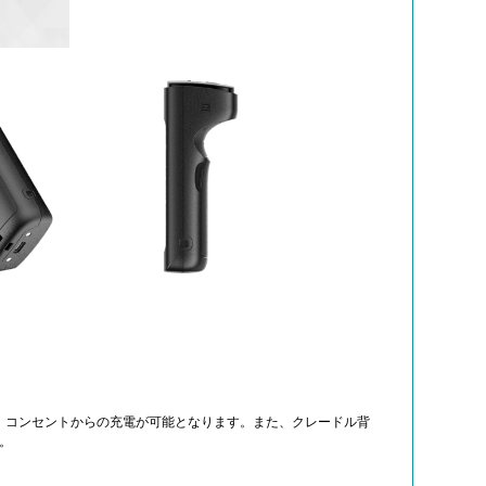
ics Solution
会長の自動認識講座
流システムのあるべき
自動認識技術に関する基礎知識やアイニッ
ス環境に合わせて拡
が提案する自動認識コンセプトをお伝えし
物流システム。 それ
す。
トがCompact
67G) により、コンセントからの充電が可能となります。また、クレードル背
。