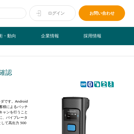
ログイン
お問い合わせ
術・動向
企業情報
採用情報
確認
です。Android
ータ蓄積によるバッチ
スキャンを行うこと
に、バイブレータ
て高出力 500