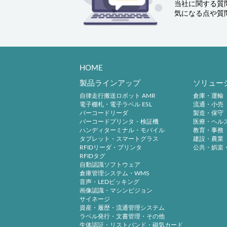
当社に関する質
気になる点や質
HOME
製品ラインアップ
ソリュー
自律走行搬送ロボット AMR
倉庫・運輸
電子棚札・電子ラベル ESL
流通・小売
バーコードリーダ
製造・保守
バーコードプリンタ・検証機
医療・ヘル
ハンディターミナル・モバイル
教育・事務
タブレット・スマートグラス
建設・農業
RFIDリーダ・プリンタ
公共・娯楽
RFIDタグ
自動認識ソフトウェア
倉庫管理システム・WMS
音声・LEDピッキング
画像認識・マシンビジョン
サイネージ
資産・履歴・流通管理システム
ラベル発行・文書管理・その他
生体認証・リストバンド・磁気カード