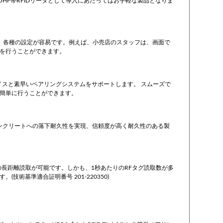
。UHF帯RFIDリーダとして導入にあたってはお手軽な製品となりま
、各種の設定が容易です。例えば、小売店のスタッフは、画面で
を行うことができます。
モバイルデバイスと素早いペアリングシステムをサポートします。 スムーズで
簡単に行うことができます。
らコンクリートへの落下耐久性を実現、信頼度が高く耐久性のある製
ｍの長距離読取が可能です。しかも、1秒あたりのRFタグ読取数が多
術基準適合証明番号 201-220350)