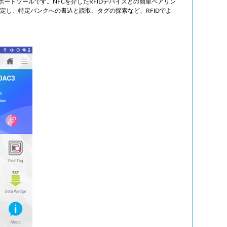
力なサポートツールです。NFCを介したRFIDデバイスとの簡単ペアリン
指定し、特定バンクへの書込と読取、タグの探索など、RFIDでよ