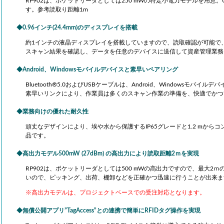
RP902は、ポケットリーダとしては250 mWの特定小電力モデルを用意
す。参考読取り距離1m
0.96インチ(24.4mm)のディスプレイを搭載
約1インチの液晶ディスプレイを搭載していますので、読取確認が可能で
スキャン結果を確認し、データを任意のデバイスに送信して資産管理業務
Android、Windowsモバイルデバイスと素早いペアリング
Bluetooth®5.0およびUSBケーブルは、Android、Windows
素早いリンクにより、作業員は多くのスキャン作業の準備を、快適でかつ
業務向けの優れた耐久性
頑丈なデザインにより、埃や水から保護するIP65グレードと1.2 mか
品です。
高出力モデル500mW (27dBm) の高出力により読取距離2ｍを実現
RP902は、ポケットリーダとしては500 mWの高出力ですので、最大2
いので、ピッキング、出荷、棚卸などを正確かつ迅速に行うことが出来ます。(技
※高出力モデルは、プロジェクトベースでの受注対応となります。
無償公開アプリ”TagAccess”との連携で簡単にRFIDタグ操作を実現