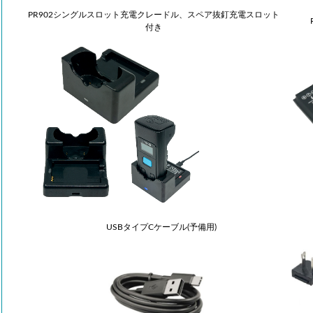
PR902シングルスロット充電クレードル、スペア抜釘充電スロット
付き
USBタイプCケーブル(予備用)