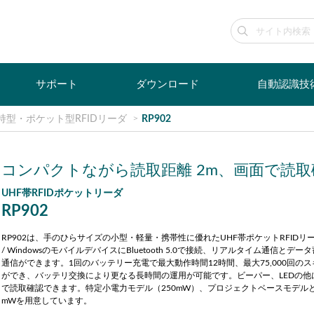
サポート
ダウンロード
自動認識技
持型・ポケット型RFIDリーダ
RP902
コンパクトながら読取距離 2m、画面で読取
UHF帯RFIDポケットリーダ
RP902
RP902は、手のひらサイズの小型・軽量・携帯性に優れたUHF帯ポケットRFIDリーダ
/ WindowsのモバイルデバイスにBluetooth 5.0で接続、リアルタイム通信とデ
通信ができます。1回のバッテリー充電で最大動作時間12時間、最大75,000回の
ができ、バッテリ交換により更なる長時間の運用が可能です。ビーパー、LEDの他
で読取確認できます。特定小電力モデル（250mW）、プロジェクトベースモデルとし
mWを用意しています。