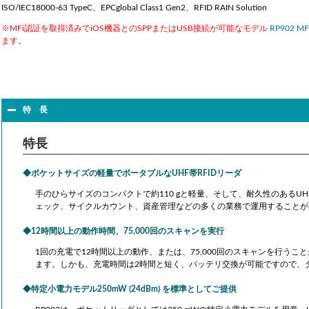
ISO/IEC18000-63 TypeC、EPCglobal Class1 Gen2、RFID RAIN Solution
※MFi認証を取得済みでiOS機器とのSPPまたはUSB接続が可能なモデル
RP902 MF
ます。
特 長
特長
ポケットサイズの軽量でポータブルなUHF帯RFIDリーダ
手のひらサイズのコンパクトで約110 gと軽量、そして、耐久性のあるU
ェック、サイクルカウント、資産管理などの多くの業務で運用することが
12時間以上の動作時間、75,000回のスキャンを実行
1回の充電で12時間以上の動作、または、75,000回のスキャンを行う
ます。しかも、充電時間は2時間と短く、バッテリ交換が可能ですので、
特定小電力モデル250mW (24dBm) を標準としてご提供