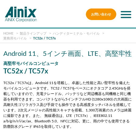
お問い合わせ
HOME
製品ラインアップ
ハンディターミナル・モバイル
業務用モバイル
TC52x / TC57x
Android 11、5インチ画面、LTE、高堅牢性
高堅牢モバイルコンピュータ
TC52x / TC57x
TC52x / TC57xは、Android 11を塔載し、卓越した性能と高い堅牢性を備えた
モバイルコンピュータです。TC52 / TC57をベースにオクタコア 2.45GHzを搭
載していますので、充電クレードル、バッテリなど周辺機器も同機種と同じ機
器を利用できます。コンパクトながら5インチフルHD (1280x1080) の大画面に
高耐久性ゴリラガラス及び手袋でも操作できる高感度タッチパネルを搭載して
います。2次元メージャの高性能スキャナを搭載、1,300万画素のカメラは綺麗
に撮影できます。また、 無線通信は、LTE（TC57x）、IEEE802.11
a/b/g/n/r/i/ac/ax、Bluetooth 5.0、NFCに対応。更に、雨の中でも使用できる
防塵防水グレード IP65を取得しています。