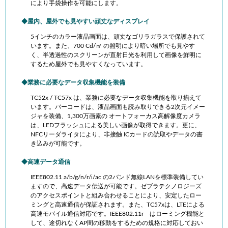
により手袋操作を可能にします。
屋内、屋外でも見やすい頑丈なディスプレイ
5インチのカラー液晶画面は、頑丈なゴリラガラスで保護されて
います。また、700 Cd/㎡ の照明により暗い場所でも見やす
く、半透過性のスクリーンが直射日光を利用して画像を鮮明に
するため屋外でも見やすくなっています。
業務に必要なデータ収集機能を装備
TC52x / TC57x は、業務に必要なデータ収集機能を取り揃えて
います。バーコードは、液晶画面も読み取りできる2次元イメー
ジャを装備、1,300万画素の オートフォーカス高解像度カメラ
は、LEDフラッシュによる美しい画像が取得できます。更に、
NFCリーダライタにより、非接触 ICカードの読取やデータの書
き込みが可能です。
高速データ通信
IEEE802.11 a/b/g/n/r/i/ac の2バンド無線LANを標準装備してい
ますので、高速データ伝送が可能です。ゼブラテクノロジーズ
のアクセスポイントと組み合わせることにより、安定したロー
ミングと高速通信が保証されます。また、TC57xは、LTEによる
高速モバイル通信対応です。IEEE802.11r はローミング機能と
して、途切れなくAP間の移動をするための規格に対応しておい