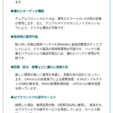
ます。
優れたオーディオ機能
デュアルフロントスピーカは、通常のスマートホンの4倍の音量
が実現します。また、デュアルマイクロホンとノイズキャンセ
ラにより、クリヤな通話が可能です。
長時間の運用可能
取り外し可能な標準バッテリ4,300mAhと超低消費電力ディスプ
レイにより、クラス最高の長時間運用が可能です。バッテリ残
量をリアルタイムで確認可能なため、優れたバッテリ管理が可
能です。
防塵・防水、衝撃などに優れた高耐久性
厳しい環境や激しい運用を考慮し、高耐久性の設計になってい
ます。1.8ｍからの自然落下による衝撃強度、0.5mタンブルテス
ト150回の耐久性、IP65の防塵防滴性能、-10℃からの動作温度
を持っています。
ゼブラワンケアの保守サービス
故障した場合、修理品受付後、3営業日以内に修理し、発送する
ゼブラワンケアの保守サービスを用意しています。サービス期