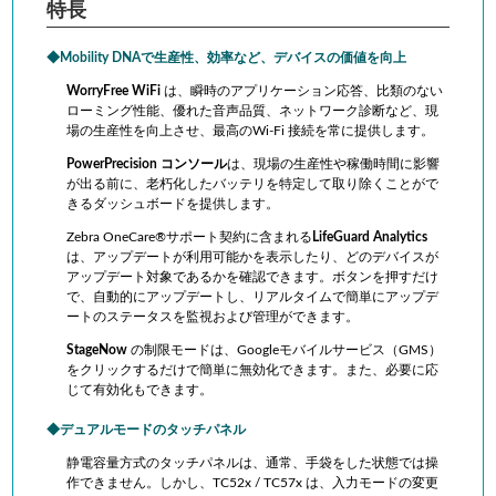
特長
Mobility DNAで生産性、効率など、デバイスの価値を向上
WorryFree WiFi
は、瞬時のアプリケーション応答、比類のない
ローミング性能、優れた音声品質、ネットワーク診断など、現
場の生産性を向上させ、最高のWi-Fi 接続を常に提供します。
PowerPrecision コンソール
は、現場の生産性や稼働時間に影響
が出る前に、老朽化したバッテリを特定して取り除くことがで
きるダッシュボードを提供します。
Zebra OneCare®サポート契約に含まれる
LifeGuard Analytics
は、アップデートが利用可能かを表示したり、どのデバイスが
アップデート対象であるかを確認できます。ボタンを押すだけ
で、自動的にアップデートし、リアルタイムで簡単にアップデ
ートのステータスを監視および管理ができます。
StageNow
の制限モードは、Googleモバイルサービス（GMS）
をクリックするだけで簡単に無効化できます。また、必要に応
じて有効化もできます。
デュアルモードのタッチパネル
静電容量方式のタッチパネルは、通常、手袋をした状態では操
作できません。しかし、TC52x / TC57x は、入力モードの変更