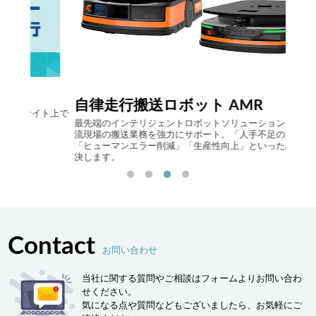
Comp
自律走行搬送ロボット AMR
ト上で
アイニ
最先端のインテリジェントロボットソリューションで製造･物
らのビ
流現場の搬送業務を強力にサポート。「人手不足の解消」
システ
「ヒューマンエラー削減」「生産性向上」といった課題を解
Logist
決します。
Contact
お問い合わせ
当社に関する質問やご相談はフォームよりお問い合わ
せください。
気になる点や質問などもございましたら、お気軽にご