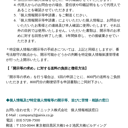
代理人からのお問合せの場合、委任状や印鑑証明をもって代理人で
あることを確認させていただきます。
「個人情報開示等申請書」をご郵送ください。
「個人情報開示等申請書」によりいただいた個人情報は、お問合せ
いただいたお客様との連絡及び本人確認に使用いたします。それ以
外の目的では使用いたしません。いただいた書類は、開示等のお求
めに対する回答が終了した後、1年間保存し、その後破棄させてい
ただきます。
＊特定個人情報の開示等の手続きについては、上記と同様としますが、番
号法順守の観点から、開示可能かどうかの判断を特定個人情報保護管理者
が行った上開示いたします。
【「開示等の求め」に対する送料の負担と徴収方法】
「開示等の求め」を行う場合は、1回の申請ごとに、800円の送料をご負担
いただきます。800円分の郵便切手を申請書類にご同封下さい。
個人情報及び特定個人情報等の開示等、並びに苦情・相談の窓口
お問い合わせ先：アイニックス株式会社 個人情報相談窓口
E-Mail：company2@ainix.co.jp
電話：(03) 5728-7500
郵送：〒153-0044 東京都目黒区大橋1-6-2 池尻大橋ビルディング