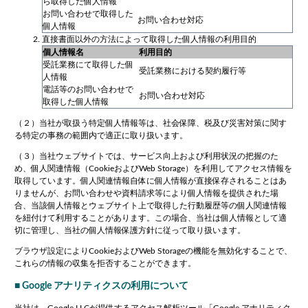
ら取得した個人情報
お問い合わせで取得した
お問い合わせ対応
個人情報
直接書面以外の方法によって取得した個人情報の利用目的
個人情報名
利用目的
受託業務にて取得した個
受託業務における契約履行等
人情報
電話等のお問い合わせで
お問い合わせ対応
取得した個人情報
（２）当社が取扱う特定個人情報等は、社会保障、税及び災害対策に関す
る特定の事務の範囲内で適正に取り扱います。
（３）当社ウェブサイトでは、サービス向上および利用状況の把握のた
め、個人関連情報（
Cookie
および
Web Storage
）を利用してアクセス情報を
取得しています。個人関連情報自体に個人情報が直接保存されることはあ
りませんが、お問い合わせや資料請求等により個人情報を提供された場
合、当該個人情報とウェブサイト上で取得した行動履歴等の個人関連情報
を紐付けて利用することがあります。この場合、当社は個人情報として適
切に管理し、当社の個人情報保護方針に従って取り扱います。
ブラウザ設定により
Cookie
および
Web Storage
の機能を無効化することで、
これらの情報の収集を拒否することができます。
■ Google
アナリティクスの利用について
当社は、
Google LLC
が提供するアクセス解析ツール「
Google
アナリティク