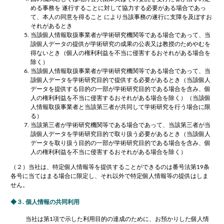
める事務を 遂行することに対して協力する必要がある場合であっ
て、本人の同意を得ること により当該事務の遂行に支障を及ぼすお
それがあるとき
当該個人情報取扱事業者が学術研究機関等である場合であって、当
該個人データの提供が学術研究の成果の公表又は教授のためやむを
得ないとき（個人の権利利益を不当に侵害するおそれがある場合を
除く）
当該個人情報取扱事業者が学術研究機関等である場合であって、当
該個人データを学術研究目的で提供する必要があるとき（当該個人
データを提供する目的の一部が学術研究目的である場合を含み、個
人の権利利益を不当に侵害するおそれがある場合を除く）（当該個
人情報取扱事業者と当該第三者が共同して学術研究を行う場合に限
る）
当該第三者が学術研究機関等である場合であって、当該第三者が当
該個人データを学術研究目的で取り扱う必要があるとき（当該個人
データを取り扱う目的の一部が学術研究目的である場合を含み、個
人の権利利益を不当に侵害するおそれがある場合を除く）
（２）当社は、特定個人情報等を提供することができるのは番号法第19条
各号に当てはまる場合に限定し、それ以外で特定個人情報等の提供はしま
せん。
３. 個人情報の共同利用
当社は第1項で示した利用目的の達成のために、お預かりした個人情