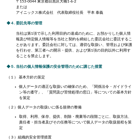
〒153-0044 東京都目黒区大橋1-6-2
または
アイニックス株式会社 代表取締役社長 平本 泰義
４. 委託先等の管理
当社は第1項で示した利用目的の達成のために、お預かりした個人情
報及び特定個人情報等を当社と契約を締結した委託会社に委託するこ
とがあります。委託会社に対しては、適切な取扱い、管理および保護
を行わせ、第三者への開示・提供、および第1項の目的以外に利用す
ることを禁止します。
５. 当社の個人情報保護の安全管理のために講じた措置
（１） 基本方針の策定
個人データの適正な取扱いの確保のため、「関係法令・ガイドライ
ン等の遵守」、「質問及び苦情処理の窓口」等についての基本方針
を策定
（２）個人データの取扱いに係る規律の整備
取得、利用、保存、提供、削除・廃棄等の段階ごとに、取扱方法、
責任者・担当者及びその任務等について個人データの取扱規程を策
定
（３）組織的安全管理措置