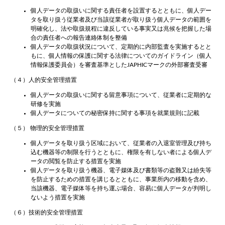
個人データの取扱いに関する責任者を設置するとともに、個人デー
タを取り扱う従業者及び当該従業者が取り扱う個人データの範囲を
明確化し、法や取扱規程に違反している事実又は兆候を把握した場
合の責任者への報告連絡体制を整備
個人データの取扱状況について、定期的に内部監査を実施するとと
もに、個人情報の保護に関する法律についてのガイドライン（個人
情報保護委員会）を審査基準としたJAPHICマークの外部審査受審
（４）人的安全管理措置
個人データの取扱いに関する留意事項について、従業者に定期的な
研修を実施
個人データについての秘密保持に関する事項を就業規則に記載
（５） 物理的安全管理措置
個人データを取り扱う区域において、従業者の入退室管理及び持ち
込む機器等の制限を行うとともに、権限を有しない者による個人デ
ータの閲覧を防止する措置を実施
個人データを取り扱う機器、電子媒体及び書類等の盗難又は紛失等
を防止するための措置を講じるとともに、事業所内の移動を含め、
当該機器、電子媒体等を持ち運ぶ場合、容易に個人データが判明し
ないよう措置を実施
（６）技術的安全管理措置