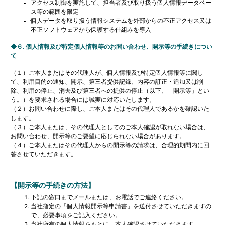
アクセス制御を実施して、担当者及び取り扱う個人情報データベー
ス等の範囲を限定
個人データを取り扱う情報システムを外部からの不正アクセス又は
不正ソフトウェアから保護する仕組みを導入
６. 個人情報及び特定個人情報等のお問い合わせ、開示等の手続きについ
て
（１）ご本人またはその代理人が、個人情報及び特定個人情報等に関し
て、利用目的の通知、開示、第三者提供記録、内容の訂正・追加又は削
除、利用の停止、消去及び第三者への提供の停止（以下、「開示等」とい
う。）を要求される場合には誠実に対応いたします。
（２）お問い合わせに際し、ご本人またはその代理人であるかを確認いた
します。
（３）ご本人または、その代理人としてのご本人確認が取れない場合は、
お問い合わせ、開示等のご要望に応じられない場合があります。
（４）ご本人またはその代理人からの開示等の請求は、合理的期間内に回
答させていただきます。
【開示等の手続きの方法】
下記の窓口までメールまたは、お電話でご連絡ください。
当社指定の「個人情報開示等申請書」を送付させていただきますの
で、必要事項をご記入ください。
当社所有の個人情報をもとに、本人確認させていただきます。