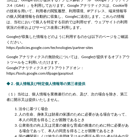
ス
4
（
GA4
）」を利用しております。
Google
アナリティクスは、
Cookie
等
の技術を用いて、利用者の閲覧履歴、利用環境、
IP
アドレス、端末情報等
の個人関連情報を自動的に収集し、
Google
に送信します。これらの情報
は、当社において個人を特定する目的では利用せず、ウェブサイトの利用
状況の分析およびサービス改善に利用します。
Google
が収集した情報をどのように利用するのかは以下のページをご確認
ください。
https://policies.google.com/technologies/partner-sites
Google
アナリティクスの無効化については、
Google
が提供するオプトアウ
トツールをご利用いただけます。
Google
アナリティクスオプトアウトアドオン：
https://tools.google.com/dlpage/gaoptout
２. 個人情報及び特定個人情報等の第三者提供
（１）当社は、個人情報を業務遂行のため、及び、次の場合を除き、第三
者に開示又は提供いたしません。
法令に基づく場合
人の生命、身体又は財産の保護のために必要がある場合であって、
本人の同意を得ることが困難であるとき
公衆衛生の向上又は児童の健全な育成の推進のために特に必要があ
る場合であって、本人の同意を得ることが困難であるとき
国の機関若しくは地方公共団体又はその委託を受けた者が法令の定