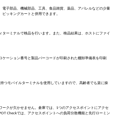
、電子部品、機械部品、工具、食品雑貨、薬品、アパレルなどの少量
、ピッキングカートと併用できます。
ンディターミナルで検品を行います。また、検品結果は、ホストにファイ
ロケーション番号と製品バーコードが印刷された棚卸準備表を印刷
ics Solution
会長の自動認識講座
流システムのあるべき
自動認識技術に関する基礎知識やアイニッ
を持つモバイルターミナルを使用していますので、高齢者でも楽に操
ス環境に合わせて拡
が提案する自動認識コンセプトをお伝えし
物流システム。 それ
す。
トがCompact
ワークが欠かせません。倉庫では、1つのアクセスポイントにアクセ
T Checkでは、アクセスポイントへの負荷分散機能と先行ローミン