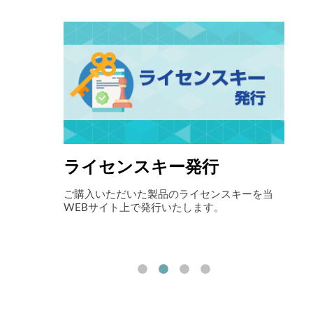
ライセンスキー発行
自
アイニックス
ご購入いただいた製品のライセンスキーを当
最先
お伝えしま
WEBサイト上で発行いたします。
ョン
ート
削減
す。