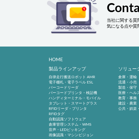
Conta
当社に関する質
気になる点や質
HOME
製品ラインアップ
ソリュー
自律走行搬送ロボット AMR
倉庫・運輸
電子棚札・電子ラベル ESL
流通・小売
バーコードリーダ
製造・保守
バーコードプリンタ・検証機
医療・ヘル
ハンディターミナル・モバイル
教育・事務
タブレット・スマートグラス
建設・農業
RFIDリーダ・プリンタ
公共・娯楽
RFIDタグ
自動認識ソフトウェア
倉庫管理システム・WMS
音声・LEDピッキング
画像認識・マシンビジョン