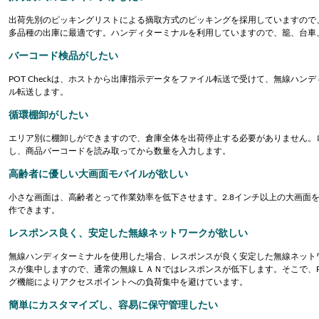
出荷先別のピッキングリストによる摘取方式のピッキングを採用していますので
多品種の出庫に最適です。ハンディターミナルを利用していますので、籠、台車
バーコード検品がしたい
POT Checkは、ホストから出庫指示データをファイル転送で受けて、無線ハ
ル転送します。
循環棚卸がしたい
エリア別に棚卸しができますので、倉庫全体を出荷停止する必要がありません。
し、商品バーコードを読み取ってから数量を入力します。
律走行搬送ロボット AMR
Compact Logist
高齢者に優しい大画面モバイルが欲しい
端のインテリジェントロボットソリューシ
アイニックスが考える物
小さな画面は、高齢者とって作業効率を低下させます。2.8インチ以上の大画面
作できます。
で製造･物流現場の搬送業務を強力にサポ
姿とは、これらのビジネ
。「人手不足の解消」「ヒューマンエラー
張・縮小・移動が可能な
レスポンス良く、安定した無線ネットワークが欲しい
」「生産性向上」といった課題を解決しま
を実現するためのコンセプ
Logistics Solutionです。
無線ハンディターミナルを使用した場合、レスポンスが良く安定した無線ネット
スが集中しますので、通常の無線ＬＡＮではレスポンスが低下します。そこで、PO
グ機能によりアクセスポイントへの負荷集中を避けています。
簡単にカスタマイズし、容易に保守管理したい