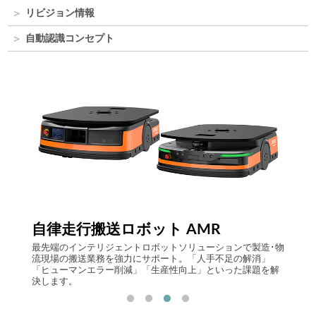
リビジョン情報
自動認識コンセプト
Comp
自律走行搬送ロボット AMR
ト上で
アイニ
最先端のインテリジェントロボットソリューションで製造･物
らのビ
流現場の搬送業務を強力にサポート。「人手不足の解消」
システ
「ヒューマンエラー削減」「生産性向上」といった課題を解
Logist
決します。