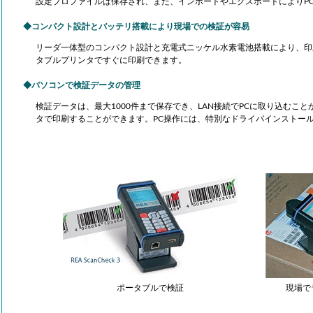
設定プロファイルは保存され、また、インポートやエクスポートによりP
コンパクト設計とバッテリ搭載により現場での検証が容易
リーダ一体型のコンパクト設計と充電式ニッケル水素電池搭載により、印
タブルプリンタですぐに印刷できます。
パソコンで検証データの管理
検証データは、最大1000件まで保存でき、LAN接続でPCに取り込むこ
タで印刷することができます。PC操作には、特別なドライバインストー
AMR
Compact Logistics Solution
会長
リューシ
アイニックスが考える物流システムのあるべき
自動認識
力にサポ
姿とは、これらのビジネス環境に合わせて拡
が提案す
ンエラー
張・縮小・移動が可能な物流システム。 それ
す。
解決しま
を実現するためのコンセプトがCompact
ポータブルで検証
現場で
Logistics Solutionです。