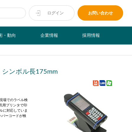
ログイン
お問い合わせ
術・動向
企業情報
採用情報
シンボル長175mm
現場でのラベル検
の汎用プリンタで印
シンボルに対応していま
長いバーコードが検