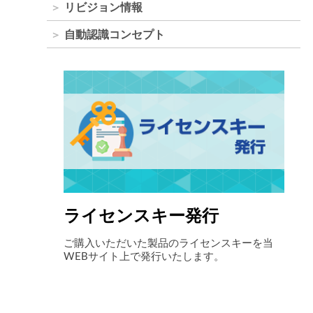
リビジョン情報
自動認識コンセプト
キー発行
自律走行搬送ロボット 
製品のライセンスキーを当
最先端のインテリジェントロボットソ
発行いたします。
ョンで製造･物流現場の搬送業務を強
ート。「人手不足の解消」「ヒューマ
削減」「生産性向上」といった課題を
す。