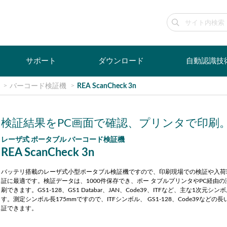
サポート
ダウンロード
自動認識技
バーコード検証機
REA ScanCheck 3n
検証結果をPC画面で確認、プリンタで印刷。
レーザ式 ポータブル バーコード検証機
REA ScanCheck 3n
バッテリ搭載のレーザ式小型ポータブル検証機ですので、印刷現場での検証や入荷
証に最適です。検証データは、1000件保存でき、ポー タブルプリンタやPC経由
刷できます。GS1-128、GS1 Databar、JAN、Code39、ITFなど、主な1次元
す。測定シンボル長175mmですので、ITFシンボル、 GS1-128、Code39などの
証できます。