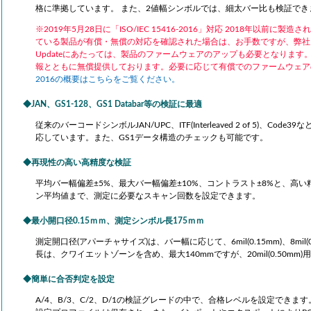
格に準拠しています。 また、2値幅シンボルでは、細太バー比も検証でき
※2019年5月28日に「ISO/IEC 15416-2016」対応 2018年以前
ている製品が有償・無償の対応を確認された場合は、お手数ですが、弊社
Updateにあたっては、製品のファームウェアのアップも必要となります。
報とともに無償提供しております。必要に応じて有償でのファームウェア
2016の概要はこちらをご覧ください。
JAN、GS1-128、GS1 Databar等の検証に最適
従来のバーコードシンボルJAN/UPC、ITF(Interleaved 2 of 5)、Cod
応しています。また、GS1データ構造のチェックも可能です。
再現性の高い高精度な検証
平均バー幅偏差±5%、最大バー幅偏差±10%、コントラスト±8%と、高
ン平均値まで、測定に必要なスキャン回数を設定できます。
最小開口径0.15ｍｍ、測定シンボル長175ｍｍ
測定開口径(アパーチャサイズ)は、バー幅に応じて、6mil(0.15mm)、8mil(
長は、クワイエットゾーンを含め、最大140mmですが、20mil(0.50m
簡単に合否判定を設定
A/4、B/3、C/2、D/1の検証グレードの中で、合格レベルを設定できます。そ