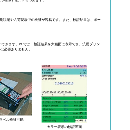
Cで管理することもできます。
刷現場や入荷現場での検証が容易です。また、検証結果は、ポー
とができます。PCでは、検証結果を大画面に表示でき、汎用プリン
ルは必要ありません。
の自動認識講座
ライセンスキー
技術に関する基礎知識やアイニックス
ご購入いただいた製品のラ
る自動認識コンセプトをお伝えしま
WEBサイト上で発行いたし
ラベル検証可能
カラー表示の検証画面