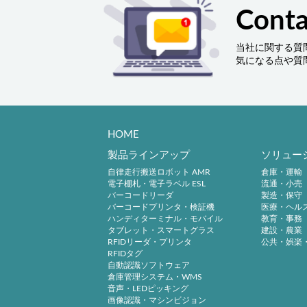
Conta
当社に関する質
気になる点や質
HOME
製品ラインアップ
ソリュー
自律走行搬送ロボット AMR
倉庫・運輸
電子棚札・電子ラベル ESL
流通・小売
バーコードリーダ
製造・保守
バーコードプリンタ・検証機
医療・ヘル
ハンディターミナル・モバイル
教育・事務
タブレット・スマートグラス
建設・農業
RFIDリーダ・プリンタ
公共・娯楽
RFIDタグ
自動認識ソフトウェア
倉庫管理システム・WMS
音声・LEDピッキング
画像認識・マシンビジョン