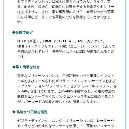
ゼブラディメンションは完全に統合されており、サイズ、重
量、耐久性、快適さ、信頼性に影響を与える外部アクセサリー
はありません。また、家や事務所の入り口、倉庫やデポの荷降
ろ
し場所など、どこでも荷物の寸法を測定することができま
す。
各国で認定
NTEP（米国）、OIML（EU / EFTA）、MC（カナダ）1、
NMI（オーストラリア）、MBIE（ニュージーランド）によって
事前認定されており、将来的にはさらに認定が追加される予定
です。
早く簡単な統合
完全なソリューションには、空間距離センサと事前にインスト
ールおよびシールされたゼブラ ディメンション サービスおよび
アプリケーション ソフトウェア、ゼブラ モバイル ディメンショ
ン APIが含まれています。このAPIを使用すると、荷物の寸法の
取得をエンタープライズ バックエンドシステムに統合すること
が、バーコードの読取と同じくらい簡単になります。
高速かつ正確な測定
ゼブラ・ディメンショニング・ソリューションは、レーザーや
カメラなどの先進的なセンサーを使用して、荷物やパッケージ