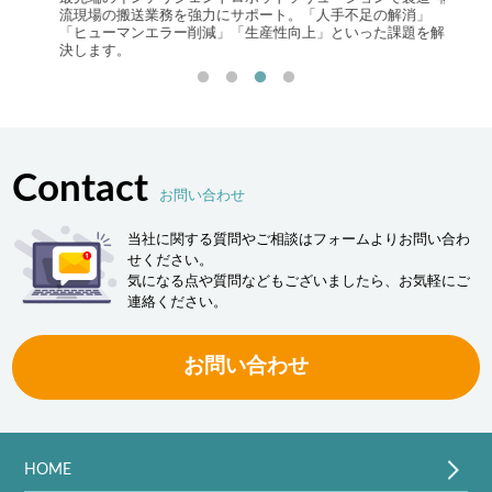
流現場の搬送業務を強力にサポート。「人手不足の解消」
システ
「ヒューマンエラー削減」「生産性向上」といった課題を解
Logist
決します。
Contact
お問い合わせ
当社に関する質問やご相談はフォームよりお問い合わ
せください。
気になる点や質問などもございましたら、お気軽にご
連絡ください。
お問い合わせ
HOME