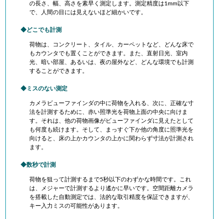
の長さ、幅、高さを素早く測定します。測定精度は1mm以下
で、人間の目には見えないほど細かいです。
どこでも計測
荷物は、コンクリート、タイル、カーペットなど、どんな床で
もカウンタでも置くことができます。また、直射日光、室内
光、暗い部屋、あるいは、夜の屋外など、どんな環境でも計測
することができます。
ミスのない測定
カメラビューファインダの中に荷物を入れる、次に、正確な寸
法を計測するために、赤い照準光を荷物上面の中央に向けま
す。それは、他の荷物画像がビューファインダに見えたとして
も何度も続けます。そして、まっすぐ下か他の角度に照準光を
向けると、床の上かカウンタの上かに関わらず寸法が計測され
ます。
数秒で計測
荷物を狙って計測するまで5秒以下のわずかな時間です。これ
は、メジャーで計測するより遙かに早いです。空間距離カメラ
を搭載した自動測定では、法的な取引精度を保証できますが、
キー入力ミスの可能性があります。