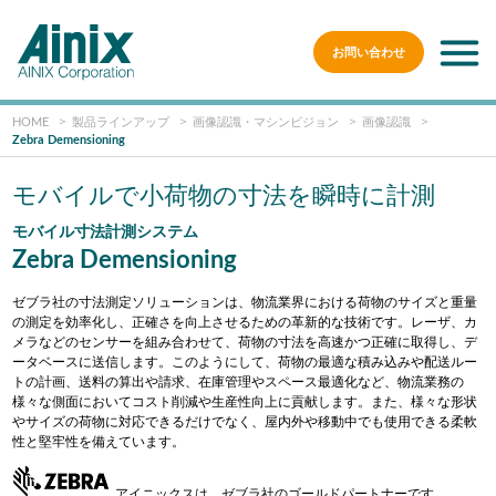
お問い合わせ
HOME
製品ラインアップ
画像認識・マシンビジョン
画像認識
Zebra Demensioning
モバイルで小荷物の寸法を瞬時に計測
モバイル寸法計測システム
Zebra Demensioning
ゼブラ社の寸法測定ソリューションは、物流業界における荷物のサイズと重量
の測定を効率化し、正確さを向上させるための革新的な技術です。レーザ、カ
メラなどのセンサーを組み合わせて、荷物の寸法を高速かつ正確に取得し、デ
ータベースに送信します。このようにして、荷物の最適な積み込みや配送ルー
トの計画、送料の算出や請求、在庫管理やスペース最適化など、物流業務の
様々な側面においてコスト削減や生産性向上に貢献します。また、様々な形状
やサイズの荷物に対応できるだけでなく、屋内外や移動中でも使用できる柔軟
性と堅牢性を備えています。
アイニックスは、ゼブラ社のゴールドパートナーです。