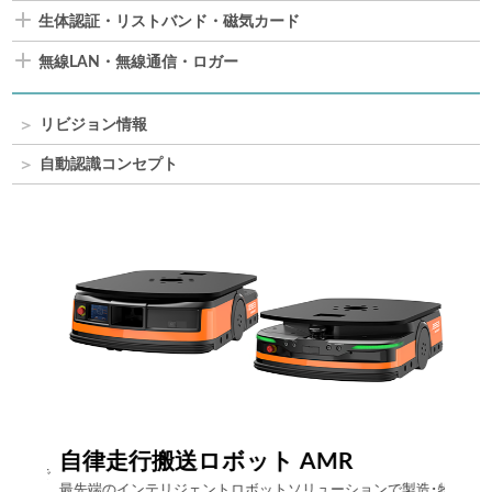
生体認証・リストバンド・磁気カード
無線LAN・無線通信・ロガー
リビジョン情報
自動認識コンセプト
Comp
自律走行搬送ロボット AMR
ト上で
アイニ
最先端のインテリジェントロボットソリューションで製造･物
らのビ