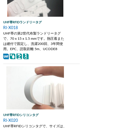
UHF帯RFIDランドリータグ
RI-X018
UHF帯の第2世代布製ランドリータグ
で、70 x 15 x 1.5 mmです。熱圧着また
は縫付で固定し、洗濯200回、3年間使
用。EPC、読取距離 5m、UCODE8
UHF帯RFIDシリコンタグ
RI-X020
UHF帯RFIDシリコンタグで、サイズは、