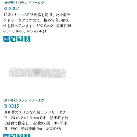
UHF帯RFIDランドリータグ
RI-X007
15Φ x 3 mmのPPS樹脂を使用した小型ラ
ンドリータグですので、極めて高い耐久
性を持っています。EPC Gen2、読取距離
0.3 m、IP68、Monza 4QT
UHF帯RFIDランドリータグ
RI-X015
UHF帯のスリムな布製ランドリータグ
で、70 x 12 x 1.5 mmです。熱圧着また
は縫付で固定し、洗濯200回、3年間使
用。EPC、読取距離 5m、UCODE8