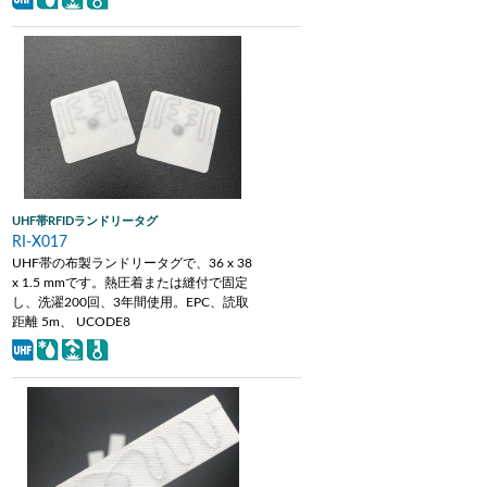
UHF帯RFIDランドリータグ
RI-X017
UHF帯の布製ランドリータグで、36 x 38
x 1.5 mmです。熱圧着または縫付で固定
し、洗濯200回、3年間使用。EPC、読取
距離 5m、 UCODE8