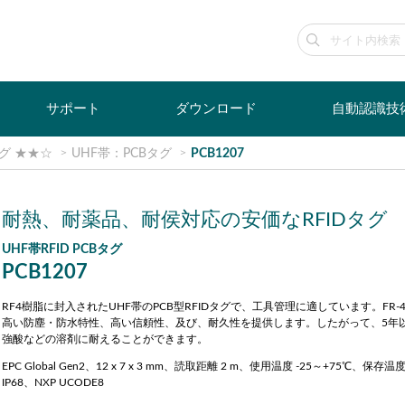
サポート
ダウンロード
自動認識技
グ ★★☆
UHF帯：PCBタグ
PCB1207
耐熱、耐薬品、耐侯対応の安価なRFIDタグ
UHF帯RFID PCBタグ
PCB1207
RF4樹脂に封入されたUHF帯のPCB型RFIDタグで、工具管理に適しています。FR
高い防塵・防水特性、高い信頼性、及び、耐久性を提供します。したがって、5年
強酸などの溶剤に耐えることができます。
EPC Global Gen2、12 x 7 x 3 mm、読取距離 2 m、使用温度 -25～+75℃、保存温度
IP68、NXP UCODE8