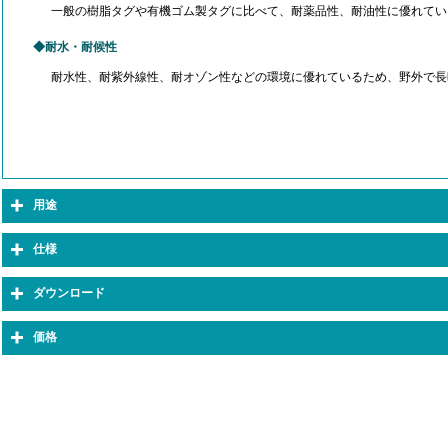
一般の樹脂タグや有機ゴム製タグに比べて、耐薬品性、耐油性に優れてい
耐水・耐候性
耐水性、耐紫外線性、耐オゾン性などの環境に優れているため、野外で長
用途
仕様
ダウンロード
価格