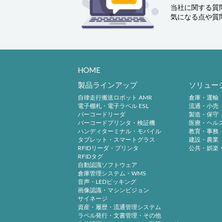
当社に関する質
気になる点や質
HOME
製品ラインアップ
ソリュー
自律走行搬送ロボット AMR
倉庫・運輸
電子棚札・電子ラベル ESL
流通・小売
バーコードリーダ
製造・保守
バーコードプリンタ・検証機
医療・ヘル
ハンディターミナル・モバイル
教育・事務
タブレット・スマートグラス
建設・農業
RFIDリーダ・プリンタ
公共・娯楽
RFIDタグ
自動認識ソフトウェア
倉庫管理システム・WMS
音声・LEDピッキング
画像認識・マシンビジョン
サイネージ
資産・履歴・流通管理システム
ラベル発行・文書管理・その他