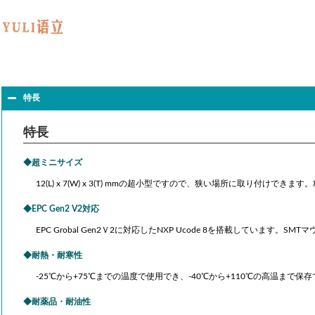
特長
特長
超ミニサイズ
12(L) x 7(W) x 3(T) mmの超小型ですので、狭い場所に取り付け
EPC Gen2 V2対応
EPC Grobal Gen2Ｖ2に対応したNXP Ucode 8を搭載しています
耐熱・耐寒性
-25℃から+75℃までの温度で使用でき、-40℃から+110℃の高温まで保
耐薬品・耐油性