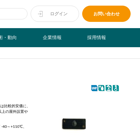
ログイン
お問い合わせ
術・動向
企業情報
採用情報
-4は比較的安価に、
以上の屋外設置や
 -40～+110℃、