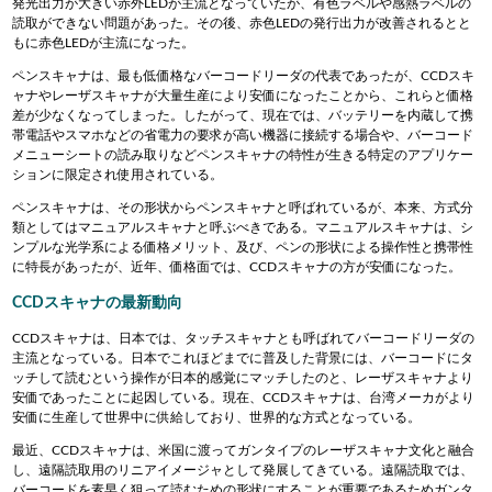
発光出力が大きい赤外LEDが主流となっていたが、有色ラベルや感熱ラベルの
読取ができない問題があった。その後、赤色LEDの発行出力が改善されるとと
もに赤色LEDが主流になった。
ペンスキャナは、最も低価格なバーコードリーダの代表であったが、CCDスキ
ャナやレーザスキャナが大量生産により安価になったことから、これらと価格
差が少なくなってしまった。したがって、現在では、バッテリーを内蔵して携
帯電話やスマホなどの省電力の要求が高い機器に接続する場合や、バーコード
メニューシートの読み取りなどペンスキャナの特性が生きる特定のアプリケー
ションに限定され使用されている。
ペンスキャナは、その形状からペンスキャナと呼ばれているが、本来、方式分
類としてはマニュアルスキャナと呼ぶべきである。マニュアルスキャナは、シ
ンプルな光学系による価格メリット、及び、ペンの形状による操作性と携帯性
に特長があったが、近年、価格面では、CCDスキャナの方が安価になった。
CCDスキャナの最新動向
CCDスキャナは、日本では、タッチスキャナとも呼ばれてバーコードリーダの
主流となっている。日本でこれほどまでに普及した背景には、バーコードにタ
ッチして読むという操作が日本的感覚にマッチしたのと、レーザスキャナより
安価であったことに起因している。現在、CCDスキャナは、台湾メーカがより
安価に生産して世界中に供給しており、世界的な方式となっている。
最近、CCDスキャナは、米国に渡ってガンタイプのレーザスキャナ文化と融合
し、遠隔読取用のリニアイメージャとして発展してきている。遠隔読取では、
バーコードを素早く狙って読むための形状にすることが重要であるためガンタ