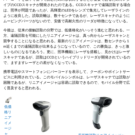
イプのCCDスキャナが開発されたのである。CCDスキャナで遠隔読取する場合
は、照準が問題であったが、高輝度のLEDをレンズで集光してレーザラインの
ように改良した。読取距離は、数十センチであるが、レーザスキャナのように
ムービングパーツがないので、安価で高耐久性のリーダが特徴になっている。
今後は、従来の接触読取の分野では、低価格化がいっそう進むと思われる。一
方、遠隔読取を可能にしたリニアイメージャは、真っ向からレーザスキャンと
競争することになると思われる。最新のリニアイメージャは、数センチから１
m近くまでの遠隔読取が出来るようになっているので、この勝負は、きっと激
しいものになるであろう。更に、照準機能にレーザを搭載し、見かけはレーザ
スキャナであるが、読取はCCDというハイブリッドリーダが開発されているの
で、ますますレーザとの差がなくなっている。
携帯電話やスマートフォンにバーコードを表示して、クーポンやポイントサー
ビスに利用されている。このモバイルシンボルは、レーザスキャナでは読取が
困難であるが、リニアイメージャは容易に読取できるので、モバイル分野で広
く普及すると思われる。
低価
格リ
ニア
イメ
ージ
ャ