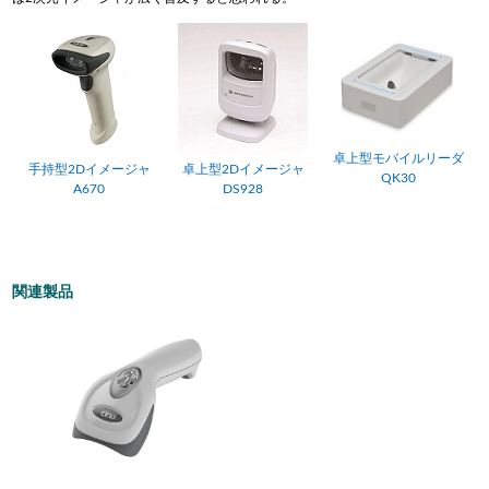
卓上型モバイルリーダ
手持型2Dイメージャ
卓上型2Dイメージャ
QK30
A670
DS928
関連製品