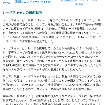
長距離読取リニアイメージャ
汎用リニアイメージャ F680
F560
LI2208
レーザスキャナの最新動向
レーザスキャナは、当初He-Neレーザを使用していたが、大きく重いこと、高
圧電源が必要であること、そして、寿命が短いことから、1980年頃から半導体
レーザに変わって行った｡初期は、赤外光の半導体レーザを使用していたた
め、有色ラベルや感熱ラベルが読取できず産業分野に限定されていた。そし
て、1985年頃に赤色半導体レーザが登場したことにより、He-Neレーザは、バ
ーコードリーダの世界から消えて行った。
レーザスキャナは、レーザを使用していることから高価なイメージがあった
が、半導体レーザの低価格化と光学系のモジュール化により大幅なコストダウ
ンが図られ、CCDスキャナと並んでポピュラーなバーコードリーダになった。
米国では、昔からガンタイプのレーザスキャナが多く使用されてきたが、日本
でもFAや物流分野で遠隔かつ大きな読取幅のリーダの要求が高くなったことか
らガンタイプのレーザスキャナが広く使用されるようになった。
そして、現在、レーザスキャナモジュールは、数センチ四方のサイズまで小型
化され、今後は、マイクロマシン技術により１センチ四方以下にサイズになる
と思われる。このサイズになると、携帯電話やマウスなど様々な機器に機器に
見込むことができるので、コンシューマ製品に展開される可能性がある。
今後のレーザスキャナは、読取距離の視点ではリニアイメージャに、操作性の
視点では2次元イメージャに追撃されようとしている。したがって、スキャナ
のモジュール化により小型化と低価格化を加速させることになるであろう。具