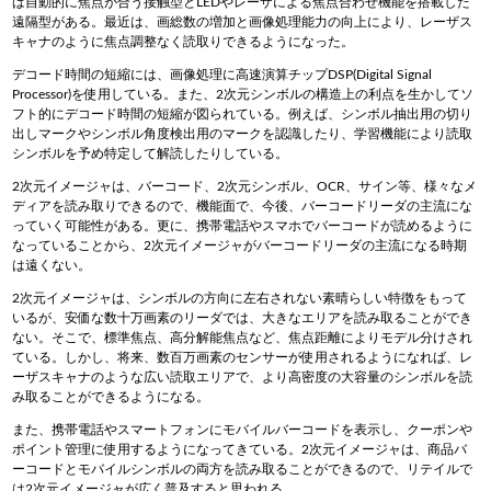
ば自動的に焦点が合う接触型とLEDやレーザによる焦点合わせ機能を搭載した
遠隔型がある。最近は、画総数の増加と画像処理能力の向上により、レーザス
キャナのように焦点調整なく読取りできるようになった。
デコード時間の短縮には、画像処理に高速演算チップDSP(Digital Signal
Processor)を使用している。また、2次元シンボルの構造上の利点を生かしてソ
フト的にデコード時間の短縮が図られている。例えば、シンボル抽出用の切り
出しマークやシンボル角度検出用のマークを認識したり、学習機能により読取
シンボルを予め特定して解読したりしている。
2次元イメージャは、バーコード、2次元シンボル、OCR、サイン等、様々なメ
ディアを読み取りできるので、機能面で、今後、バーコードリーダの主流にな
っていく可能性がある。更に、携帯電話やスマホでバーコードが読めるように
なっていることから、2次元イメージャがバーコードリーダの主流になる時期
は遠くない。
2次元イメージャは、シンボルの方向に左右されない素晴らしい特徴をもって
いるが、安価な数十万画素のリーダでは、大きなエリアを読み取ることができ
ない。そこで、標準焦点、高分解能焦点など、焦点距離によりモデル分けされ
ている。しかし、将来、数百万画素のセンサーが使用されるようになれば、レ
ーザスキャナのような広い読取エリアで、より高密度の大容量のシンボルを読
み取ることができるようになる。
また、携帯電話やスマートフォンにモバイルバーコードを表示し、クーポンや
ポイント管理に使用するようになってきている。2次元イメージャは、商品バ
ーコードとモバイルシンボルの両方を読み取ることができるので、リテイルで
は2次元イメージャが広く普及すると思われる。