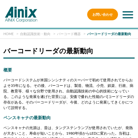
お問い合わせ
HOME
自動認識技術・動向
バーコード機器
バーコードリーダの最新動向
バーコードリーダの最新動向
概要
バーコードシステムが米国シンシナティのスーパーで初めて使用されてからお
よそ35年になる。その後、バーコードは、製造、物流、小売、娯楽、行政、病
院、教育等、様々な分野で使用され、自動認識技術の中心的技術になってい
る。このような発展を遂げた背景には、安価で優れた性能のバ[コードリーダの
存在がある。そのバーコードリーダが、今後、どのように発展してきくかにつ
いて説明する。
ペンスキャナの最新動向
ペンスキャナの光源は、昔は、タングステンランプが使用されていたが、発熱
が大きいこと、寿命が短いことから、1980年頃からLEDに変わった。当初は、