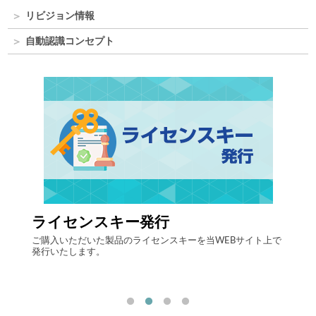
リビジョン情報
自動認識コンセプト
ライセンスキー発行
自律
する自
ご購入いただいた製品のライセンスキーを当WEBサイト上で
最先端
発行いたします。
流現場
「ヒュ
決しま