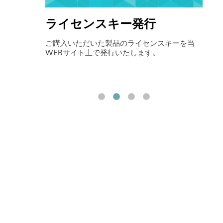
ライセンスキー発行
自
アイニックス
ご購入いただいた製品のライセンスキーを当
最先
お伝えしま
WEBサイト上で発行いたします。
ョン
ート
削減
す。