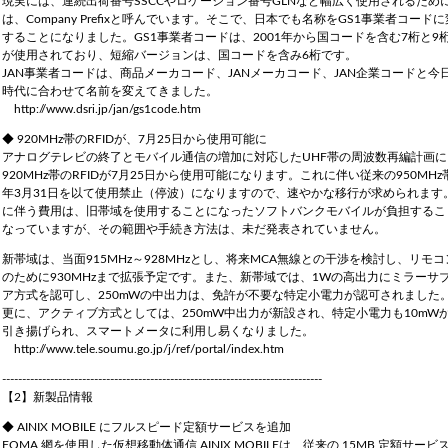
現実には、連続出荷番号SSCCやロケーション番号GLNなど幅広く使用されるために
は、Company Prefixと呼んでいます。そこで、日本でも名称をGS1事業者コード
することになりました。GS1事業者コードは、2001年から国コードを含む7桁と9
律走行搬送ロボット AMR
Compact Logist
が使用されており、短縮バージョンは、国コードを含み6桁です。
JAN事業者コードは、商品メーカコード、JANメーカコード、JAN企業コードと今
端のインテリジェントロボットソリューシ
アイニックスが考える物
時代に合わせて名前を変えてきました。
で製造･物流現場の搬送業務を強力にサポ
姿とは、これらのビジネ
http://www.dsri.jp/jan/gs1code.htm
。「人手不足の解消」「ヒューマンエラー
張・縮小・移動が可能な
◆ 920MHz帯のRFIDが、7月25日から使用可能に
」「生産性向上」といった課題を解決しま
を実現するためのコンセプ
アナログテレビの終了とモバイル通信の増加に対応したUHF帯の周波数再編計画に
Logistics Solutionです。
920MHz帯のRFIDが7月25日から使用可能になります。これに伴い従来の950MHz帯
年3月31日を以て使用禁止（停波）になりますので、速やかな移行が求められます
に伴う費用は、旧帯域を使用することになったソフトバンクモバイルが負担するこ
なっていますが、その範囲や手続き方法は、未だ発表されていません。
新帯域は、当面915MHz～928MHzとし、将来MCA無線との干渉を検討し、リモ
のために930MHzまで拡張予定です。また、新帯域では、1Wの高出力にミラーサ
ア方式を認可し、250mWの中出力は、免許が不要な特定小電力が認可されました
更に、アクティブ方式としては、250mW中出力が新設され、特定小電力も10mWか
引き揚げられ、スマートメータに利用し易くなりました。
http://www.tele.soumu.go.jp/j/ref/portal/index.htm
--------------------------------------------------------------------------------
【2】新製品情報
◆ AINIX MOBILE にフルスピード定額サービスを追加
FOMA 網を使用した仮想移動体通信 AINIX MOBILEは、従来の 15MB 定額サービ