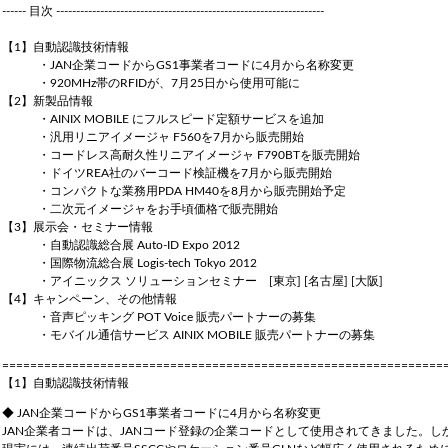
------ 目次 -------------------------------------------------------------------
【1】自動認識技術情報
・JAN企業コードからGS1事業者コードに4月から名称変更
・920MHz帯のRFIDが、7月25日から使用可能に
【2】新製品情報
・AINIX MOBILE にフルスピード定額サービスを追加
・汎用リニアイメージャ F560を7月から販売開始
・コードレス高耐久性リニアイメージャ F790BTを販売開始
・ドイツREA社のバーコード検証機を7月から販売開始
・コンパクトな業務用PDA HM40を8月から販売開始予定
・二次元イメージャをお手頃価格で販売開始
【3】展示会・セミナー情報
・自動認識総合展 Auto-ID Expo 2012
・国際物流総合展 Logis-tech Tokyo 2012
・アイニックス ソリューションセミナー [東京] [名古屋] [大阪]
【4】キャンペーン、その他情報
・音声ピッキング POT Voice 販売パートナーの募集
・モバイル通信サービス AINIX MOBILE 販売パートナーの募集
===============================================================
【1】自動認識技術情報
◆ JAN企業コードからGS1事業者コードに4月から名称変更
JAN企業者コードは、JANコード登録の企業コードとして使用されてきました。し