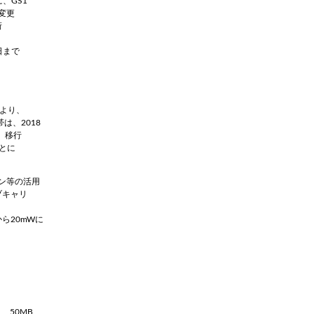
、GS1
に変更
桁
ics Solution
会長の自動認識講座
日まで
流システムのあるべき
自動認識技術に関する基礎知識やアイニッ
ス環境に合わせて拡
が提案する自動認識コンセプトをお伝えし
物流システム。 それ
す。
トがCompact
より、
は、2018
。移行
とに
コン等の活用
ブキャリ
。
ら20mWに
ス、50MB