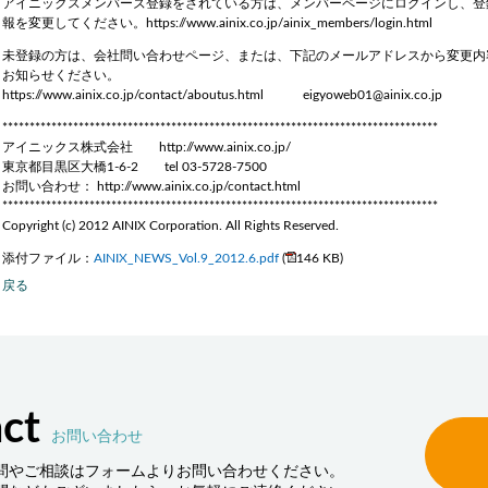
アイニックスメンバーズ登録をされている方は、メンバーページにログインし、登
報を変更してください。https://www.ainix.co.jp/ainix_members/login.html
未登録の方は、会社問い合わせページ、または、下記のメールアドレスから変更内
お知らせください。
https://www.ainix.co.jp/contact/aboutus.html eigyoweb01@ainix.co.jp
********************************************************************************
アイニックス株式会社 http://www.ainix.co.jp/
東京都目黒区大橋1-6-2 tel 03-5728-7500
お問い合わせ： http://www.ainix.co.jp/contact.html
********************************************************************************
Copyright (c) 2012 AINIX Corporation. All Rights Reserved.
添付ファイル：
AINIX_NEWS_Vol.9_2012.6.pdf
(
146 KB)
戻る
ct
お問い合わせ
問やご相談はフォームよりお問い合わせください。