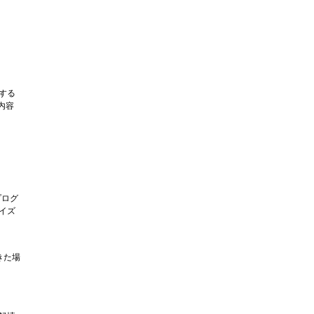
する
内容
プログ
イズ
きた場