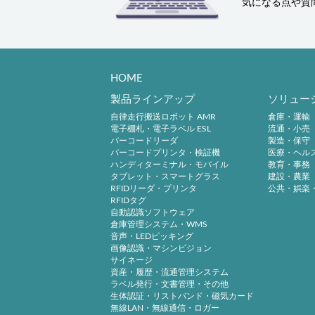
気になる点や質
HOME
製品ラインアップ
ソリュー
自律走行搬送ロボット AMR
倉庫・運輸
電子棚札・電子ラベル ESL
流通・小売
バーコードリーダ
製造・保守
バーコードプリンタ・検証機
医療・ヘル
ハンディターミナル・モバイル
教育・事務
タブレット・スマートグラス
建設・農業
RFIDリーダ・プリンタ
公共・娯楽
RFIDタグ
自動認識ソフトウェア
倉庫管理システム・WMS
音声・LEDピッキング
画像認識・マシンビジョン
サイネージ
資産・履歴・流通管理システム
ラベル発行・文書管理・その他
生体認証・リストバンド・磁気カード
無線LAN・無線通信・ロガー