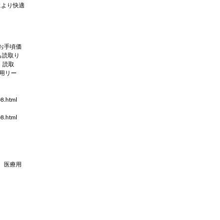
 により快適
をお手頃価
も読取り
、読取
用リー
8.html
8.html
D、医療用