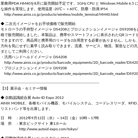
業務用PDA HM40を8月に販売開始予定です。1GHz CPU と Windows Mobile 6.5
な操作を実現します。使用温度 -20℃～＋60℃、防塵・防滴 IP54
http://www.ainix.co.jp/products/wireless/mobile_terminal/HM40.html
◆ 二次元イメージャをお手頃価格で販売開始
モトローラの手持型イメージャ DS4208とプロジェクションイメージャ DS9208
格で販売開始しました。本製品は、携帯やスマートフォンに表示されたQRコード
できますので、商品用と携帯用のリーダを2台用意する必要がありません。しかも
方向を気にせずに素早く読み取りできます。流通、サービス、物流、製造などの汎
ダとしてご利用ください。
・汎用ハンドヘルドイメージャ DS4208
http://www.ainix.co.jp/products/barcode_equipments/2D_barcode_reader/DS420
・プロジェクションイメージャ DS9208
http://www.ainix.co.jp/products/barcode_equipments/2D_barcode_reader/DS920
--------------------------------------------------------------------------------
【3】展示会・セミナー情報
◆ 自動認識総合展 Auto-ID Expo 2012
AINIX MOBILE、各種モバイル機器、モバイルシステム、コードレスリーダ、RFI
リストバンド等を出展します。
日 時 ：2012年9月12日（水）～14日（金）10時～17時
場 所 ：東京ビックサイト 東1ホール
http://www.autoid-expo.com/tokyo/