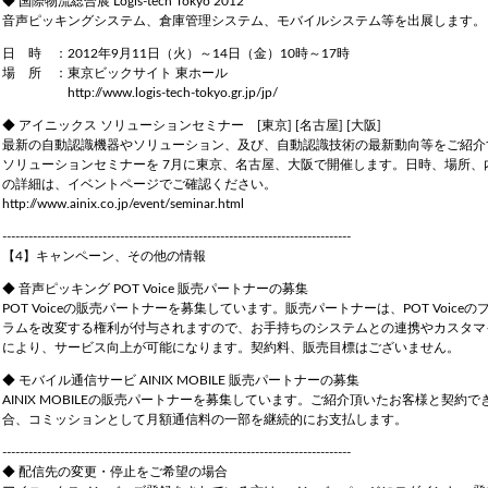
◆ 国際物流総合展 Logis-tech Tokyo 2012
音声ピッキングシステム、倉庫管理システム、モバイルシステム等を出展します。
日 時 ：2012年9月11日（火）～14日（金）10時～17時
場 所 ：東京ビックサイト 東ホール
http://www.logis-tech-tokyo.gr.jp/jp/
◆ アイニックス ソリューションセミナー [東京] [名古屋] [大阪]
最新の自動認識機器やソリューション、及び、自動認識技術の最新動向等をご紹介
ソリューションセミナーを 7月に東京、名古屋、大阪で開催します。日時、場所、
の詳細は、イベントページでご確認ください。
http://www.ainix.co.jp/event/seminar.html
--------------------------------------------------------------------------------
【4】キャンペーン、その他の情報
◆ 音声ピッキング POT Voice 販売パートナーの募集
POT Voiceの販売パートナーを募集しています。販売パートナーは、POT Voiceの
ラムを改変する権利が付与されますので、お手持ちのシステムとの連携やカスタマ
により、サービス向上が可能になります。契約料、販売目標はございません。
◆ モバイル通信サービ AINIX MOBILE 販売パートナーの募集
AINIX MOBILEの販売パートナーを募集しています。ご紹介頂いたお客様と契約で
合、コミッションとして月額通信料の一部を継続的にお支払します。
--------------------------------------------------------------------------------
◆ 配信先の変更・停止をご希望の場合