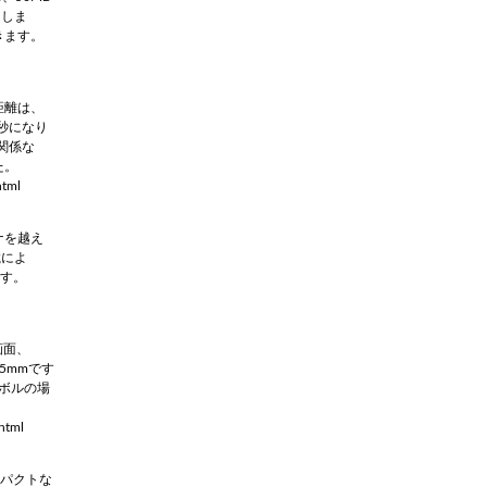
加しま
きます。
距離は、
/秒になり
関係な
た。
html
ャナを越え
載によ
です。
画面、
5mmです
シンボルの場
html
ンパクトな