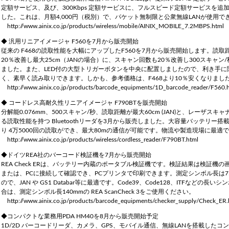
定額サービス、及び、300Kbps 定額サービスに、フルスピード定額サービスを追
した。これは、月額4,000円（税別）で、パケット無制限と公衆無線LANが使用で
http://www.ainix.co.jp/products/wireless/mobile/AINIX_MOBILE_7.2MBPS.html
◆ 汎用リニアイメージャ F560を7月から販売開始
従来の F468の読取性能を大幅にアップしたF560を7月から販売開始します。読取
20％改善し最大25cm（JANの場合）に、スキャン回数も20％改善し300スキャン
ました。また、LED付の大型トリガーボタンを中央に配置しましたので、利き手に
く、素早く読み取りできます。しかも、参考価格は、F468より10％安くなりまし
http://www.ainix.co.jp/products/barcode_equipments/1D_barcode_reader/F560.
◆ コードレス高耐久性リニアイメージャ F790BTを販売開始
分解能0.076mm、500スキャン/秒、読取距離が最大60cm (JAN)と、レーザスキ
る読取性能を持つ Bluetoothリーダを3月から販売しました。大容量バッテリー搭
り 4万5000回の読取ができ、最大80mの通信が可能です。物流や製造現場に最適
http://www.ainix.co.jp/products/wireless/cordless_reader/F790BT.html
◆ドイツREA社のバーコード検証機を7月から販売開始
REA Check ERは、バッテリー内蔵のポータブル検証機です。検証結果は検証機の
または、PCに接続して確認でき、PCプリンタで印刷できます。測定シンボル長は7
ので、JAN や GS1 Databar等に最適です。Code39、Code128、ITFなどの長い
合は、測定シンボル長140mmの REA ScanCheck 3をご使用ください。
http://www.ainix.co.jp/products/barcode_equipments/checker_supply/Check_ER.
◆コンパクトな業務用PDA HM40を8月から販売開始予定
1D/2D バーコードリーダ、カメラ、GPS、モバイル通信、無線LANを搭載したコ