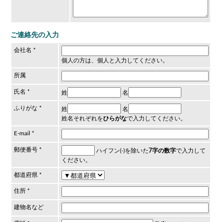
ご連絡先の入力
会社名 *
個人の方は、
個人
と入力してください。
所属
氏名 *
姓
名
ふりがな *
姓
名
姓名それぞれを
ひらがな
で入力してください。
E-mail *
郵便番号 *
ハイフン(-)を除いた
7字の数字
で入力して
ください。
都道府県 *
住所 *
建物名など